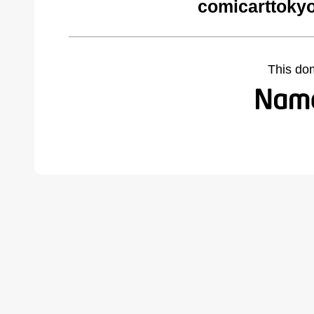
comicarttoky
This do